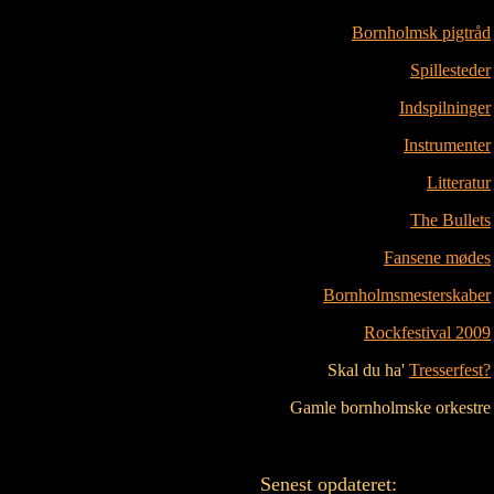
Bornholmsk pigtråd
Spillesteder
Indspilninger
Instrumenter
Litteratur
The Bullets
Fansene mødes
Bornholmsmesterskaber
Rockfestival 2009
Skal du ha'
Tresserfest?
Gamle bornholmske orkestre
Senest opdateret: