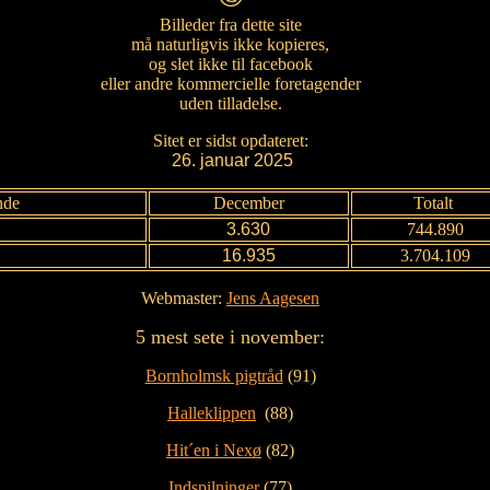
Billeder fra dette site
må naturligvis ikke kopieres,
og slet ikke til facebook
eller andre kommercielle foretagender
uden tilladelse.
Sitet er sidst opdateret:
26. januar 2025
nde
December
Totalt
3.630
744.890
16.935
3.704.109
Webmaster:
Jens Aagesen
5 mest sete i november:
Bornholmsk pigtråd
(91)
Halleklippen
(88)
Hit´en i Nexø
(82)
Indspilninger
(77)