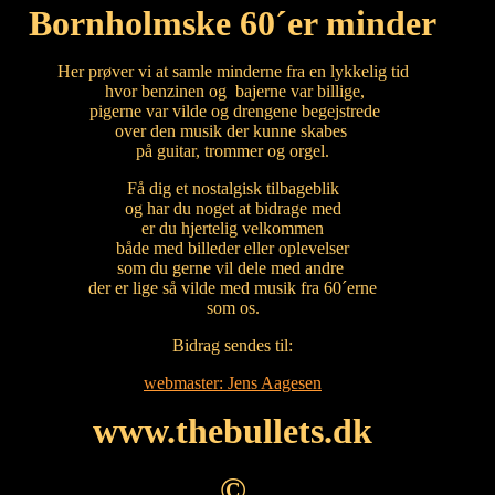
Bornholmske
60´er minder
Her prøver vi at samle minderne fra en lykkelig tid
hvor benzinen og bajerne var billige,
pigerne var vilde og drengene begejstrede
over den musik der kunne skabes
på guitar, trommer og orgel.
Få dig et nostalgisk tilbageblik
og har du noget at bidrage med
er du hjertelig velkommen
både med billeder eller oplevelser
som du gerne vil dele med andre
der er lige så vilde med musik fra 60´erne
som os.
Bidrag sendes til:
webmaster: Jens Aagesen
www.thebullets.dk
©